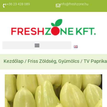
+36 23 428 089
info@freshzone.hu
Kezdőlap
/
Friss Zöldség, Gyümölcs
/ TV Paprika