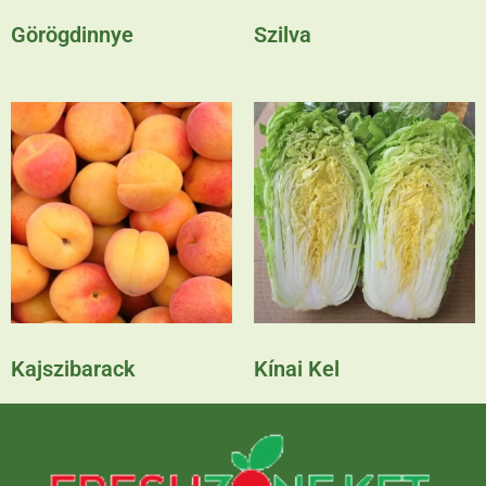
Görögdinnye
Szilva
Kajszibarack
Kínai Kel