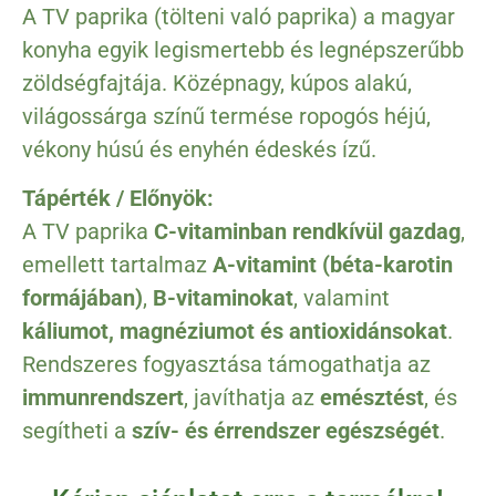
A TV paprika (tölteni való paprika) a magyar
konyha egyik legismertebb és legnépszerűbb
zöldségfajtája. Középnagy, kúpos alakú,
világossárga színű termése ropogós héjú,
vékony húsú és enyhén édeskés ízű.
Tápérték / Előnyök:
A TV paprika
C-vitaminban rendkívül gazdag
,
emellett tartalmaz
A-vitamint (béta-karotin
formájában)
,
B-vitaminokat
, valamint
káliumot, magnéziumot és antioxidánsokat
.
Rendszeres fogyasztása támogathatja az
immunrendszert
, javíthatja az
emésztést
, és
segítheti a
szív- és érrendszer egészségét
.