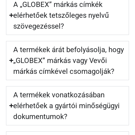
A „GLOBEX” márkás címkék
elérhetőek tetszőleges nyelvű
szövegezéssel?
A termékek árát befolyásolja, hogy
„GLOBEX” márkás vagy Vevői
márkás címkével csomagolják?
A termékek vonatkozásában
elérhetőek a gyártói minőségügyi
dokumentumok?