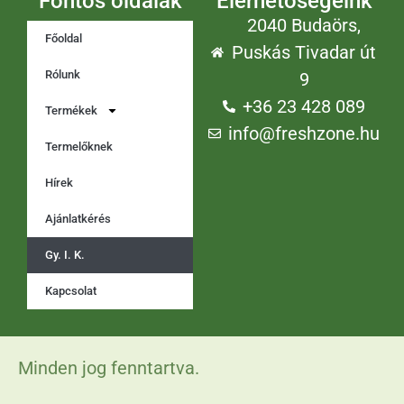
Fontos oldalak
Elérhetőségeink
2040 Budaörs,
Főoldal
Puskás Tivadar út
Rólunk
9
+36 23 428 089
Termékek
info@freshzone.hu
Termelőknek
Hírek
Ajánlatkérés
Gy. I. K.
Kapcsolat
Minden jog fenntartva.