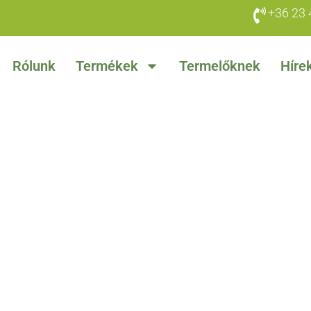
+36 23 
Rólunk
Termékek
Termelőknek
Híre
I
Ó