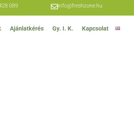
428 089
info@freshzone.hu
k
Ajánlatkérés
Gy. I. K.
Kapcsolat