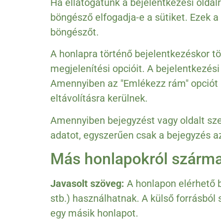
Ha ellátogatunk a bejelentkezési oldal
böngésző elfogadja-e a sütiket. Ezek a
böngészőt.
A honlapra történő bejelentkezéskor tö
megjelenítési opcióit. A bejelentkezési
Amennyiben az "Emlékezz rám" opciót bej
eltávolításra kerülnek.
Amennyiben bejegyzést vagy oldalt szer
adatot, egyszerűen csak a bejegyzés az
Más honlapokról szárma
Javasolt szöveg:
A honlapon elérhető b
stb.) használhatnak. A külső forrásbó
egy másik honlapot.