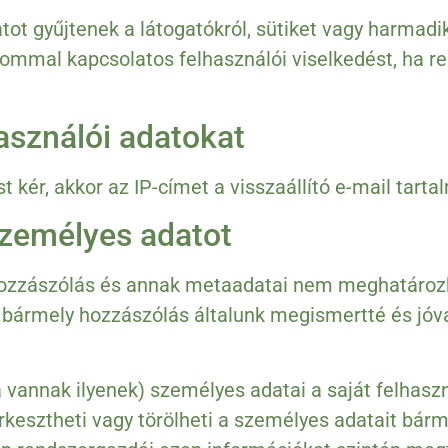
tot gyűjtenek a látogatókról, sütiket vagy harmadi
alommal kapcsolatos felhasználói viselkedést, ha re
asználói adatokat
st kér, akkor az IP-címet a visszaállító e-mail tarta
személyes adatot
hozzászólás és annak metaadatai nem meghatározh
 bármely hozzászólás általunk megismertté és jóváh
 vannak ilyenek) személyes adatai a saját felhaszná
kesztheti vagy törölheti a személyes adatait bárm