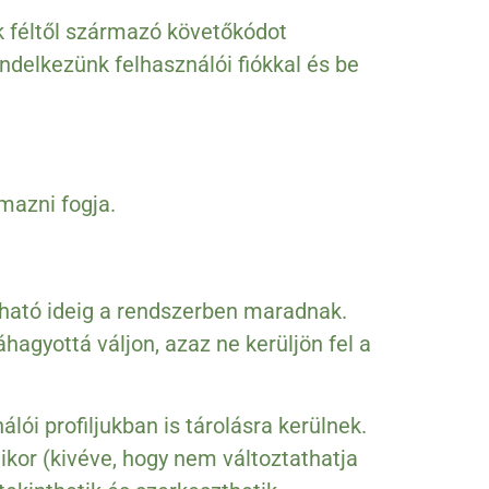
k féltől származó követőkódot
ndelkezünk felhasználói fiókkal és be
lmazni fogja.
ató ideig a rendszerben maradnak.
agyottá váljon, azaz ne kerüljön fel a
lói profiljukban is tárolásra kerülnek.
ikor (kivéve, hogy nem változtathatja