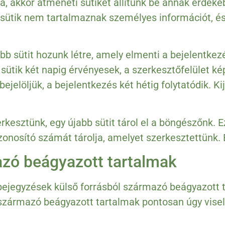
ra, akkor átmeneti sütiket állítunk be annak érdek
 sütik nem tartalmaznak személyes információt, és
bb sütit hozunk létre, amely elmenti a bejelentkezé
 sütik két napig érvényesek, a szerkesztőfelület kép
elöljük, a bejelentkezés két hétig folytatódik. Ki
kesztünk, egy újabb sütit tárol el a böngészőnk. 
onosító számát tárolja, amelyet szerkesztettünk. 
zó beágyazott tartalmak
ejegyzések külső forrásból származó beágyazott ta
l származó beágyazott tartalmak pontosan úgy vis