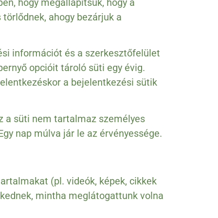
ében, hogy megállapítsuk, hogy a
 törlődnek, ahogy bezárjuk a
si információt és a szerkesztőfelület
ernyő opcióit tároló süti egy évig.
jelentkezéskor a bejelentkezési sütik
Ez a süti nem tartalmaz személyes
Egy nap múlva jár le az érvényessége.
rtalmakat (pl. videók, képek, cikkek
elkednek, mintha meglátogattunk volna