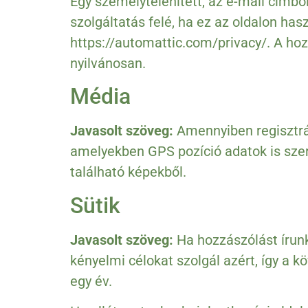
Egy személytelenített, az e-mail címből
szolgáltatás felé, ha ez az oldalon has
https://automattic.com/privacy/. A hoz
nyilvánosan.
Média
Javasolt szöveg:
Amennyiben regisztrált
amelyekben GPS pozíció adatok is szere
található képekből.
Sütik
Javasolt szöveg:
Ha hozzászólást írunk
kényelmi célokat szolgál azért, így a k
egy év.