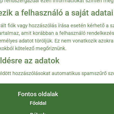
ap rendszergazdái ezen információkat szintén megt
zik a felhasználó a saját adata
ált fiók vagy hozzászólás írása esetén kérhető a 
rtalmaz, amit korábban a felhasználó rendelkezés
mélyes adatot töröljük. Ez nem vonatkozik azokra
okokból kötelező megőriznünk.
ldésre az adatok
üldött hozzászólásokat automatikus spamszűrő szol
Fontos oldalak
Főoldal