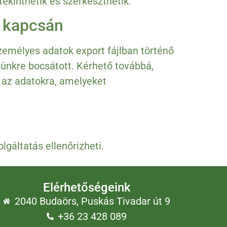
ekinthetik és szerkeszthetik.
i kapcsán
személyes adatok export fájlban történő
ünkre bocsátott. Kérhető továbbá,
 az adatokra, amelyeket
gáltatás ellenőrizheti.
Elérhetőségeink
2040 Budaörs, Puskás Tivadar út 9
+36 23 428 089