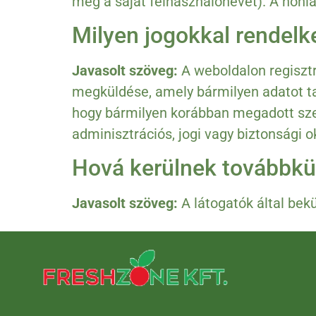
meg a saját felhasználónevét). A honl
Milyen jogokkal rendelke
Javasolt szöveg:
A weboldalon regisztr
megküldése, amely bármilyen adatot ta
hogy bármilyen korábban megadott sze
adminisztrációs, jogi vagy biztonsági 
Hová kerülnek továbbkü
Javasolt szöveg:
A látogatók által bek