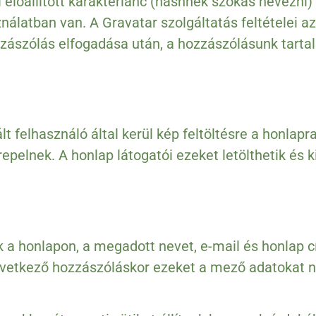
 előállított karakterlánc (hashnek szokás nevezni)
ználatban van. A Gravatar szolgáltatás feltételei 
zászólás elfogadása után, a hozzászólásunk tartal
 felhasználó által kerül kép feltöltésre a honlapra,
pelnek. A honlap látogatói ezeket letölthetik és k
 a honlapon, a megadott nevet, e-mail és honlap cí
övetkező hozzászóláskor ezeket a mező adatokat nem 